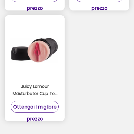
morbida come per
vibrazione
prezzo
prezzo
l'uomo
Juicy Lamour
Masturbator Cup Toy
con una struttura
Ottenga il migliore
interna realistica facile
da pulire per gli uomini
prezzo