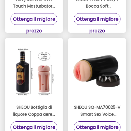
Touch Masturbatore
Bocca Soft
con canale interno 3D
Masturbator giocattoli
Ottenga il migliore
Ottenga il migliore
e design
TPR + PP Per Uomo
impermeabile
prezzo
prezzo
SHEQU Bottiglia di
SHEQU SQ-MA70025-V
liquore Coppa aereo
Smart Sex Voice
Maschio masturbatore
Masturbator Cup con
Ottenga il migliore
Ottenga il migliore
giocattoli pelle
10 velocità di