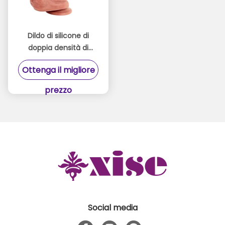
Dildo di silicone di
doppia densità di
silicone di 22 cm
Ottenga il migliore
colore abbronzato
prezzo
Social media