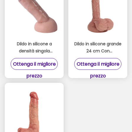
Dildo in silicone a
Dildo in silicone grande
densità singola
24 cm Con
realistico, con tocco
certificazione CE ROHS
Ottenga il migliore
Ottenga il migliore
liscio per il massimo
per il massimo piacere
piacere
prezzo
prezzo