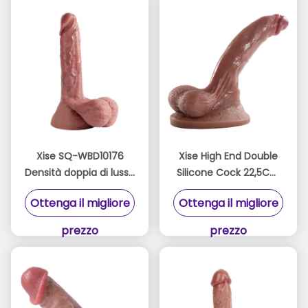
Xise SQ-WBD10176
Xise High End Double
Densità doppia di lusso
Silicone Cock 22,5Cm
pene di silicone 24cm
Tan Colore Per il
Ottenga il migliore
Ottenga il migliore
di colore di pelle di
massimo piacere
colore di colore di
prezzo
prezzo
colore di pelle per
donna