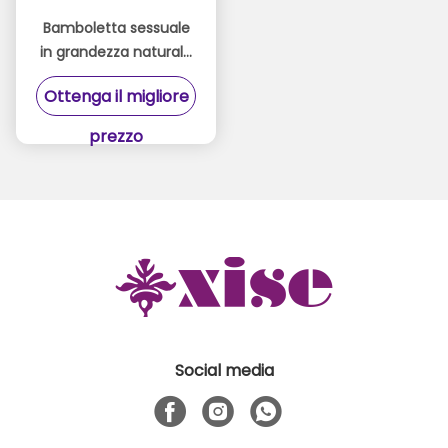
Bamboletta sessuale
in grandezza naturale
con confezione a
Ottenga il migliore
colori con tunnel
vaginale realistico
prezzo
Social media