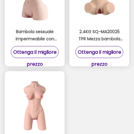
Bambola sessuale
2.4KG SQ-MA20025
impermeabile con
TPR Mezza bambola
grandi seni con
sessuale con texture
Ottenga il migliore
Ottenga il migliore
tessitura vaginale e
3D realistiche
anale
Masturbatore
prezzo
prezzo