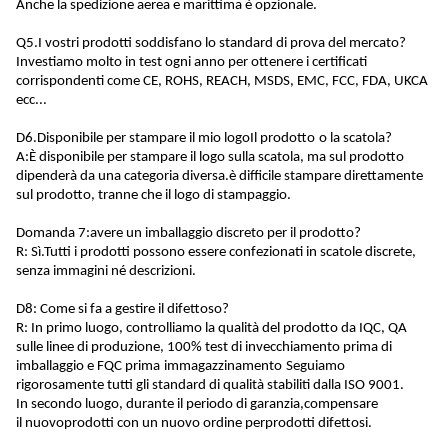
Anche la spedizione aerea e marittima è opzionale.
Q5.
I vostri prodotti soddisfano lo standard di prova del mercato
?
Investiamo molto in test ogni anno per ottenere i certificati
corrispondenti come CE, ROHS, REACH, MSDS, EMC, FCC, FDA, UKCA
ecc...
D6.
Disponibile
per stampare il mio logo
Il
prodotto
o la scatola
?
A:
È disponibile per stampare il logo sulla scatola, ma sul prodotto
dipenderà da una categoria diversa.è difficile stampare direttamente
sul prodotto, tranne che il logo di stampaggio.
Domanda 7:
avere un imballaggio discreto per il prodotto
?
R: Sì.
Tutti i prodotti possono essere confezionati in scatole discrete,
senza immagini né descrizioni.
D8: Come si fa a gestire il difettoso?
R: In primo luogo, controlliamo la qualità del prodotto da IQC, QA
sulle linee di produzione, 100% test di invecchiamento prima di
imballaggio e FQC prima
immagazzinamento
Seguiamo
rigorosamente tutti gli standard di qualità stabiliti dalla ISO 9001
.
In secondo luogo, durante il periodo di garanzia,
compensare
il
nuovo
prodotti
con un nuovo ordine per
prodotti difettosi.