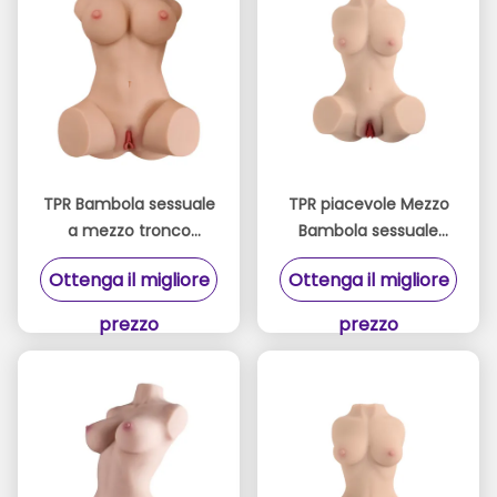
TPR Bambola sessuale
TPR piacevole Mezzo
a mezzo tronco
Bambola sessuale
impermeabile con
Torso Reale Tessuto
Ottenga il migliore
Ottenga il migliore
tunnel vaginale 3,25 kg
del tunnel vaginale 2,4
CE RoHS REACH
kg
prezzo
prezzo
certificato