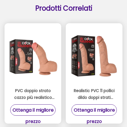
Prodotti Correlati
PVC doppio strato
Realistic PVC 11 pollici
cazzo più realistico
dildo doppi strati
dildo per la regina
grande cazzo per le
Ottenga il migliore
Ottenga il migliore
diametro 6,2 cm di
donne sex toys
spessore realistico
prezzo
prezzo
dildo