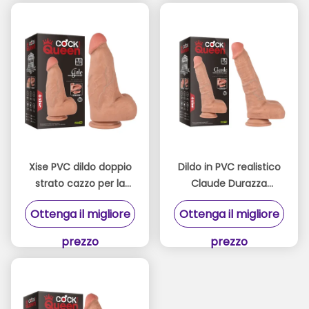
Xise PVC dildo doppio
Dildo in PVC realistico
strato cazzo per la
Claude Durazza
regina grande dildo 9,6
doppia con CE ROHS
Ottenga il migliore
Ottenga il migliore
pollici per il sesso
8,46 pollici per donna
adulto
prezzo
prezzo