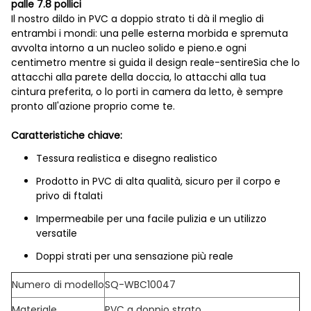
palle 7.8 pollici
Il nostro dildo in PVC a doppio strato ti dà il meglio di
entrambi i mondi: una pelle esterna morbida e spremuta
avvolta intorno a un nucleo solido e pieno.e ogni
centimetro mentre si guida il design reale-sentireSia che lo
attacchi alla parete della doccia, lo attacchi alla tua
cintura preferita, o lo porti in camera da letto, è sempre
pronto all'azione proprio come te.
Caratteristiche chiave:
Tessura realistica e disegno realistico
Prodotto in PVC di alta qualità, sicuro per il corpo e
privo di ftalati
Impermeabile per una facile pulizia e un utilizzo
versatile
Doppi strati per una sensazione più reale
Numero di modello
SQ-WBC10047
Materiale
PVC a doppio strato