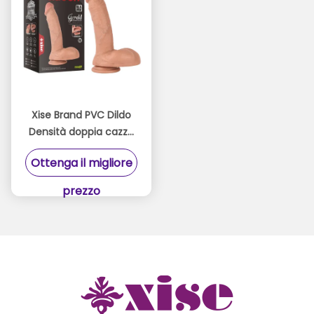
Xise Brand PVC Dildo
Densità doppia cazzo
per la regina classico
Ottenga il migliore
pene grande
dimensione 10,43
prezzo
pollici