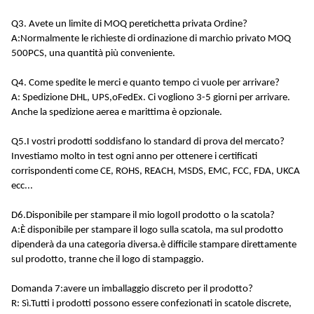
Q3. Avete un limite di MOQ per
etichetta privata
Ordine?
A:
Normalmente le richieste di ordinazione di marchio privato MOQ
500PCS, una quantità più conveniente
.
Q4. Come spedite le merci e quanto tempo ci vuole per arrivare?
A: Spedizione DHL, UPS,
o
FedEx. Ci vogliono 3-5 giorni per arrivare.
Anche la spedizione aerea e marittima è opzionale.
Q5.
I vostri prodotti soddisfano lo standard di prova del mercato
?
Investiamo molto in test ogni anno per ottenere i certificati
corrispondenti come CE, ROHS, REACH, MSDS, EMC, FCC, FDA, UKCA
ecc...
D6.
Disponibile
per stampare il mio logo
Il
prodotto
o la scatola
?
A:
È disponibile per stampare il logo sulla scatola, ma sul prodotto
dipenderà da una categoria diversa.è difficile stampare direttamente
sul prodotto, tranne che il logo di stampaggio.
Domanda 7:
avere un imballaggio discreto per il prodotto
?
R: Sì.
Tutti i prodotti possono essere confezionati in scatole discrete,